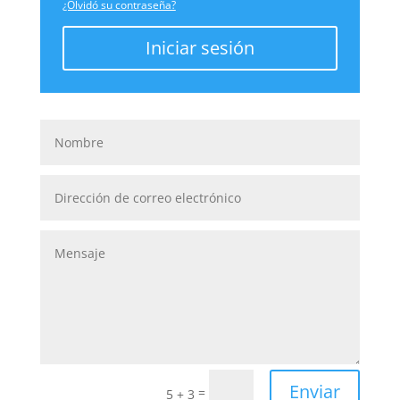
¿Olvidó su contraseña?
Iniciar sesión
Enviar
=
5 + 3