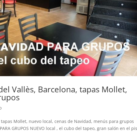
del Vallès, Barcelona, tapas Mollet,
rupos
o
a, tapas Mollet, nuevo local, cenas de Navidad, menús para grupos
ARA GRUPOS NUEVO local , el cubo del tapeo, gran salón en el pi