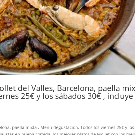
llet del Valles, Barcelona, paella mi
ernes 25€ y los sábados 30€ , incluye
o
elona, paella mixta , Menú degustación. Todos los viernes 25€ y los
alistas en buena comida, los mejores platos de Mollet con los mej