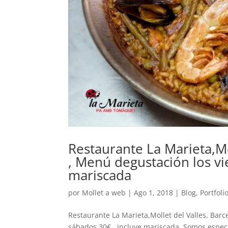
Restaurante La Marieta,Mo
, Menú degustación los vi
mariscada
por
Mollet a web
|
Ago 1, 2018
|
Blog
,
Portfoli
Restaurante La Marieta,Mollet del Valles, Barc
sábados 30€ , incluye mariscada. Somos especi