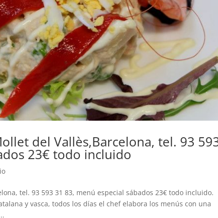
llet del Vallès,Barcelona, tel. 93 59
ados 23€ todo incluido
io
elona, tel. 93 593 31 83, menú especial sábados 23€ todo incluido.
alana y vasca, todos los días el chef elabora los menús con una
..