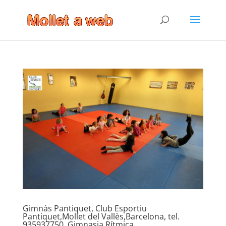
Gimnàs Pantiquet, Club Esportiu
Pantiquet,Mollet del Vallès,Barcelona, tel.
935937750, Gimnasia Rítmica