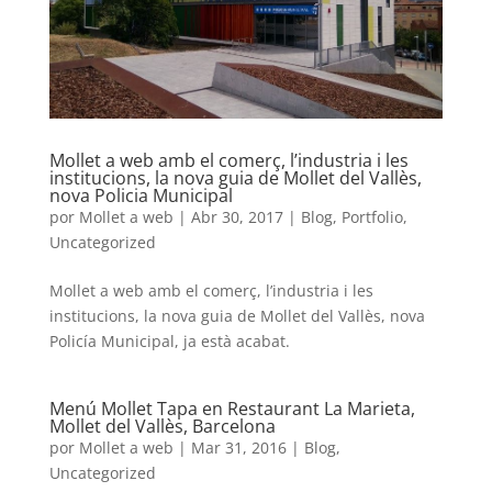
Mollet a web amb el comerç, l’industria i les
institucions, la nova guia de Mollet del Vallès,
nova Policia Municipal
por
Mollet a web
|
Abr 30, 2017
|
Blog
,
Portfolio
,
Uncategorized
Mollet a web amb el comerç, l’industria i les
institucions, la nova guia de Mollet del Vallès, nova
Policía Municipal, ja està acabat.
Menú Mollet Tapa en Restaurant La Marieta,
Mollet del Vallès, Barcelona
por
Mollet a web
|
Mar 31, 2016
|
Blog
,
Uncategorized