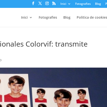
Inici
Fotografies
Blog
P
Inici
Fotografies
Blog
Politica de cookie
ionales Colorvif: transmite
io