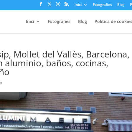
Inici
Fotografies
Blog
P
Inici
Fotografies
Blog
Politica de cookie
ip, Mollet del Vallès, Barcelona,
n aluminio, baños, cocinas,
ño
io