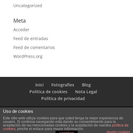
Uncategorized
Meta
Acceder
Feed de entradas
Feed de comentarios
WordPress.org
Inici
Fotografies
Blog
Politica de cookies
Nota Legal
Política de privacidad
Uso de cookies
Este sitio web utiliza cookies para que usted tenga la mejor experiencia de
usuario. Si continúa navegando está dando su consentimiento para la
Diseñado por
Elegant Themes
| Desarrollado por
aceptación de las mencionadas cookies y la aceptación de nuestra
política de
cookies
, pinche el enlace para mayor información.
WordPress
plugin cookies